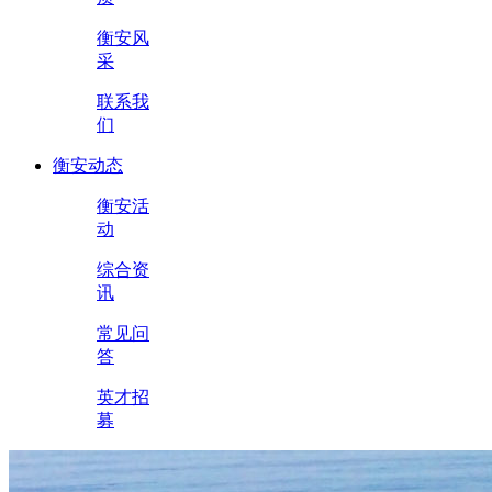
衡安风
采
联系我
们
衡安动态
衡安活
动
综合资
讯
常见问
答
英才招
募