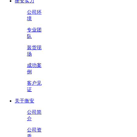
衡安实力
公司环
境
专业团
队
装货现
场
成功案
例
客户见
证
关于衡安
公司简
介
公司资
质