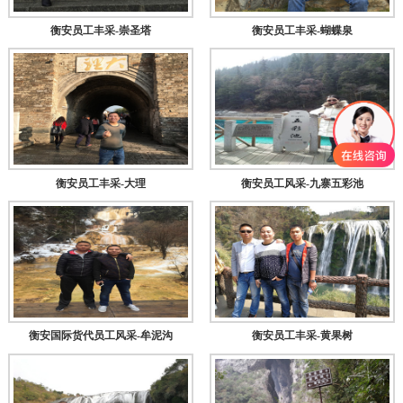
衡安员工丰采-崇圣塔
衡安员工丰采-蝴蝶泉
衡安员工丰采-大理
衡安员工风采-九寨五彩池
衡安国际货代员工风采-牟泥沟
衡安员工丰采-黄果树